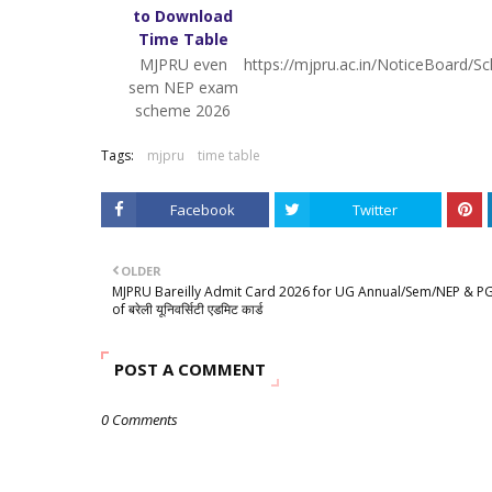
to Download
Time Table
MJPRU even
https://mjpru.ac.in/NoticeBoar
sem NEP exam
scheme 2026
Tags:
mjpru
time table
Facebook
Twitter
OLDER
MJPRU Bareilly Admit Card 2026 for UG Annual/Sem/NEP & P
of बरेली यूनिवर्सिटी एडमिट कार्ड
POST A COMMENT
0 Comments