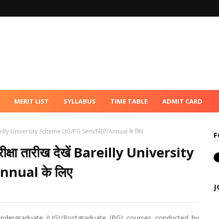
MERIT LIST
SYLLABUS
TIME TABLE
ADMIT CARD
 Bareilly University Scheme UG/PG Sem/NEP/Annual के लिए
F
्षा तारीख देखें Bareilly University
ual के लिए
J
 Undergraduate (UG)/Postgraduate (PG) courses conducted by