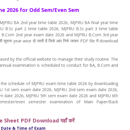
eme 2026 for Odd Sem/Even Sem
2026, MJPRU BA 2nd year time table 2026, MJPRU BA final year time
U B.Sc part 2 time table 2026, MJPRU B.Sc part 3 time table
 B.Com 2nd year exam date 2026 and MJPRU B.Com 3rd year
ी सूचना year-wise दो जाती है जिसे आप निचे जाकर PDF file में download
ed by the official website to manage their study routine. The
 annual examination is scheduled to conduct for BA, B.Com and
e the schedule of MJPRU exam time table 2026 by downloading
 MJPRU 1st sem exam date 2026, MJPRU 2nd sem exam date 2026,
m date 2026, MJPRU 5th sem exam date 2026 and MJPRU 6th
ester/even semester examination of Main Paper/Back
e Sheet PDF Download यहाँ करें
Date & Time of Exam