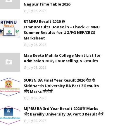
Nagpur Time Table 2026
July 08, 2026
RTMNU Result 2026 @
rtmnuresults.uonex.in – Check RTMNU
Summer Results for UG/PG NEP/CBCS
Marksheet
July 08, 2026
Maa Reeta Mahila College Merit List for
Admission 2026, Counselling & Results
July 08, 2026
SUKSN BA Final Year Result 2026 रोल से
Siddharth University BA Part 3 Results
और Marks को देखें
July 02, 2026
MJPRU BA 3rd Year Result 2026 के Marks
और Bareilly University BA Part 3 Result देखें
July 02, 2026