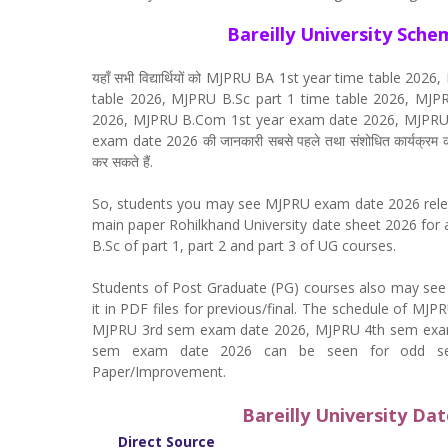
Bareilly University Sch
यहाँ सभी विद्यार्थियों को MJPRU BA 1st year time table 
table 2026, MJPRU B.Sc part 1 time table 2026, MJPR
2026, MJPRU B.Com 1st year exam date 2026, MJPRU
exam date 2026 की जानकारी सबसे पहले तथा संशोधित कार्यक्रम क
कर सकते हैं.
So, students you may see MJPRU exam date 2026 releas
main paper Rohilkhand University date sheet 2026 for
B.Sc of part 1, part 2 and part 3 of UG courses.
Students of Post Graduate (PG) courses also may se
it in PDF files for previous/final. The schedule of
MJPRU 3rd sem exam date 2026, MJPRU 4th sem exa
sem exam date 2026 can be seen for odd sem
Paper/Improvement.
Bareilly University Dat
Direct Source