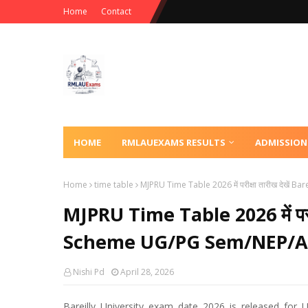
Home
Contact
HOME
RMLAUEXAMS RESULTS
ADMISSION
Home
time table
MJPRU Time Table 2026 में परीक्षा तारीख देखें
MJPRU Time Table 2026 में परीक
Scheme UG/PG Sem/NEP/Ann
Nishi Pd
April 28, 2026
Bareilly University exam date 2026 is released for