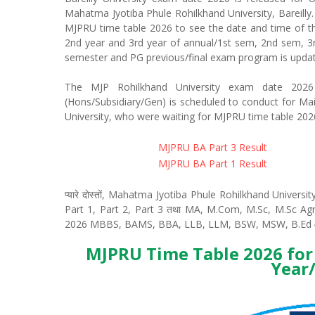
Mahatma Jyotiba Phule Rohilkhand University, Bareil
MJPRU time table 2026 to see the date and time of 
2nd year and 3rd year of annual/1st sem, 2nd sem, 
semester and PG previous/final exam program is updat
The MJP Rohilkhand University exam date 2026
(Hons/Subsidiary/Gen) is scheduled to conduct for M
University, who were waiting for MJPRU time table 2026
MJPRU BA Part 3 Result
MJPRU BA Part 1 Result
प्यारे दोस्तों, Mahatma Jyotiba Phule Rohilkhand University,
Part 1, Part 2, Part 3 तथा MA, M.Com, M.Sc, M.Sc Agri 
2026 MBBS, BAMS, BBA, LLB, LLM, BSW, MSW, B.Ed और PG
MJPRU Time Table 2026 for U
Year