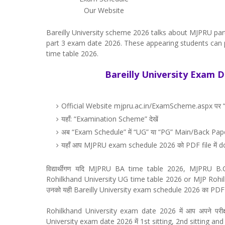
Our Website
Bareilly University scheme 2026 talks about MJPRU p
part 3 exam date 2026. These appearing students can p
time table 2026.
Bareilly University Exam Da
Official Website mjpru.ac.in/ExamScheme.aspx पर “
यहाँ: “Examination Scheme” देखें
अब “Exam Schedule” में “UG” या “PG” Main/Back Pap
यहाँ आप MJPRU exam schedule 2026 को PDF file में do
विद्यार्थीगण यदि MJPRU BA time table 2026, MJPRU
Rohilkhand University UG time table 2026 or MJP Rohilk
उनको यही Bareilly University exam schedule 2026 का PDF file
Rohilkhand University exam date 2026 में आप अपने परीक्षा शु
University exam date 2026 में 1st sitting, 2nd sitting and 3