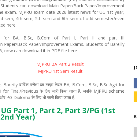
ly. Students can download Main Paper/Back Paper/Improvement
the exam. MJPRU exam date 2026 latest news for UG 1st year,
3rd sem, 4th sem, 5th sem and 6th sem of odd semester/even
ed here.
 for BA, B.Sc, B.Com of Part I, Part II and part III
ain Paper/Back Paper/Improvement Exams. Students of Bareilly
, now can download it in PDF file here.
MJPRU BA Part 2 Result
J
MJPRU 1st Sem Result
 Bareilly वार्षिक परीक्षा का टाइम टेबल BA, B.Com, B.Sc, B.Sc Agri for
for Final/Previous के लिए जारी किया जाता है. जबकि MJPRU scheme
 Diploma के लिए भी जारी किया जाता है.
G Part 1, Part 2, Part 3/PG (1st
/2nd Year)
R