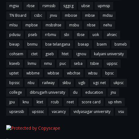
mgsu
rbse
rsmssb
sggcg
ubse
upmsp
TN Board
csbc
jnvu
mbose
mbse
mdsu
mlsu
mpbse
msbshse
msbu
nbse
nehu
pdusu
pseb
rrbmu
sbi
tbse
uok
ahsec
bieap
bnmu
bse telangana
bseap
bsem
bsmeb
cohsem
ctet
gseb
htet
ignou
kalyani university
kseeb
lnmu
nmu
puc
seba
tsbie
uppsc
uptet
wbbme
wbbse
wbchse
wbsu
bpsc
bpssc
nbu
railway
skbu
ugb
ugc net
ukpsc
college
dibrugarh university
du
education
jnu
jpu
knu
ktet
rcub
reet
score card
up nhm
upsessb
upsssc
vacancy
vidyasagar university
vsu