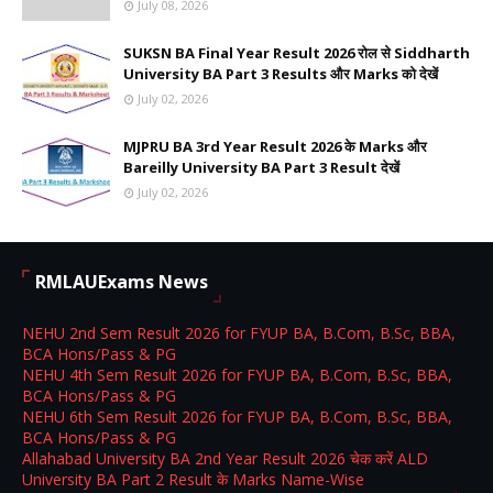
July 08, 2026
SUKSN BA Final Year Result 2026 रोल से Siddharth
University BA Part 3 Results और Marks को देखें
July 02, 2026
MJPRU BA 3rd Year Result 2026 के Marks और
Bareilly University BA Part 3 Result देखें
July 02, 2026
RMLAUExams News
NEHU 2nd Sem Result 2026 for FYUP BA, B.Com, B.Sc, BBA,
BCA Hons/Pass & PG
NEHU 4th Sem Result 2026 for FYUP BA, B.Com, B.Sc, BBA,
BCA Hons/Pass & PG
NEHU 6th Sem Result 2026 for FYUP BA, B.Com, B.Sc, BBA,
BCA Hons/Pass & PG
Allahabad University BA 2nd Year Result 2026 चेक करें ALD
University BA Part 2 Result के Marks Name-Wise