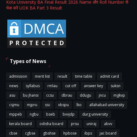
Kota University BA Final Result 2026 Name और Roll Number से
चेक करें UOK BA Part 3 Result
Types of News
admission
merit list
result
time table
admit card
news
syllabus
rmlau
cut off
answer key
suksn
asu
bu jhansi
ccsu
dbrau
ddugu
jncu
mgkvp
csjmu
mjpru
ssc
vbspu
lko
allahabad university
mppeb
ngbu
bseb
bvvjdp
durg university
kerala board
odisha board
prsu
uniraj
abvv
cbse
cgbse
gbshse
hpbose
ibps
jac board