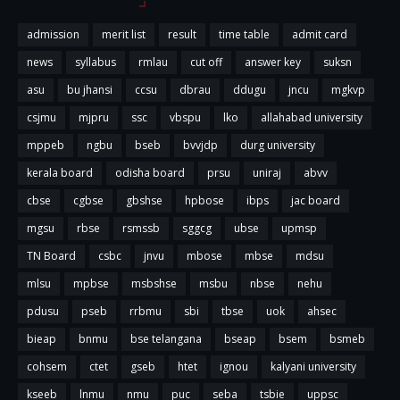
admission
merit list
result
time table
admit card
news
syllabus
rmlau
cut off
answer key
suksn
asu
bu jhansi
ccsu
dbrau
ddugu
jncu
mgkvp
csjmu
mjpru
ssc
vbspu
lko
allahabad university
mppeb
ngbu
bseb
bvvjdp
durg university
kerala board
odisha board
prsu
uniraj
abvv
cbse
cgbse
gbshse
hpbose
ibps
jac board
mgsu
rbse
rsmssb
sggcg
ubse
upmsp
TN Board
csbc
jnvu
mbose
mbse
mdsu
mlsu
mpbse
msbshse
msbu
nbse
nehu
pdusu
pseb
rrbmu
sbi
tbse
uok
ahsec
bieap
bnmu
bse telangana
bseap
bsem
bsmeb
cohsem
ctet
gseb
htet
ignou
kalyani university
kseeb
lnmu
nmu
puc
seba
tsbie
uppsc