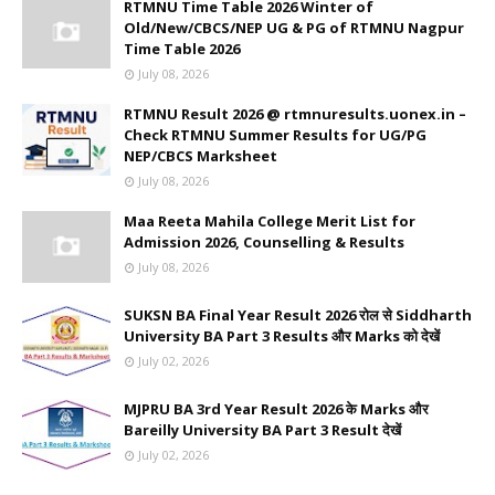
RTMNU Time Table 2026 Winter of
Old/New/CBCS/NEP UG & PG of RTMNU Nagpur
Time Table 2026
July 08, 2026
RTMNU Result 2026 @ rtmnuresults.uonex.in –
Check RTMNU Summer Results for UG/PG
NEP/CBCS Marksheet
July 08, 2026
Maa Reeta Mahila College Merit List for
Admission 2026, Counselling & Results
July 08, 2026
SUKSN BA Final Year Result 2026 रोल से Siddharth
University BA Part 3 Results और Marks को देखें
July 02, 2026
MJPRU BA 3rd Year Result 2026 के Marks और
Bareilly University BA Part 3 Result देखें
July 02, 2026