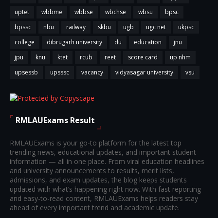
uptet
wbbme
wbbse
wbchse
wbsu
bpsc
bpssc
nbu
railway
skbu
ugb
ugc net
ukpsc
college
dibrugarh university
du
education
jnu
jpu
knu
ktet
rcub
reet
score card
up nhm
upsessb
upsssc
vacancy
vidyasagar university
vsu
RMLAUExams Result
RMLAUExams is your go-to platform for the latest top
trending news, educational updates, and important student
information — all in one place. From viral education headlines
and university announcements to results, merit lists,
admissions, and exam updates, the blog keeps students
updated with what’s happening right now. With fast reporting
and easy-to-read content, RMLAUExams helps readers stay
ahead of every important trend and academic update.